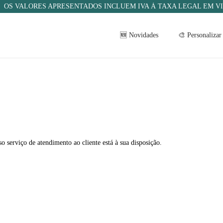
OS VALORES APRESENTADOS INCLUEM IVA À TAXA LEGAL EM V
🆕 Novidades
🎨 Personalizar
o serviço de atendimento ao cliente está à sua disposição.