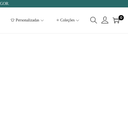
IGOR.
0
👕 Personalizadas
⭐ Coleções