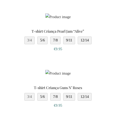
T-shirt Criança Pearl Jam “Alive”
3/4
5/6
7/8
9/11
12/14
€
9.95
T-shirt Criança Guns N’ Roses
3/4
5/6
7/8
9/11
12/14
€
9.95