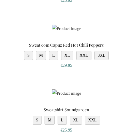
€
25.95
Sweat com Capuz Red Hot Chili Peppers
S
M
L
XL
XXL
3XL
€
29.95
Sweatshirt Soundgarden
S
M
L
XL
XXL
€
25.95