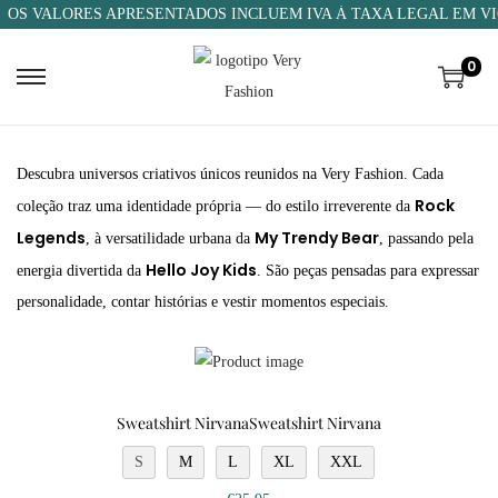
OS VALORES APRESENTADOS INCLUEM IVA À TAXA LEGAL EM VI
0
Descubra universos criativos únicos reunidos na Very Fashion. Cada
Rock
coleção traz uma identidade própria — do estilo irreverente da
Legends
My Trendy Bear
, à versatilidade urbana da
, passando pela
Hello Joy Kids
energia divertida da
. São peças pensadas para expressar
personalidade, contar histórias e vestir momentos especiais.
Sweatshirt NirvanaSweatshirt Nirvana
S
M
L
XL
XXL