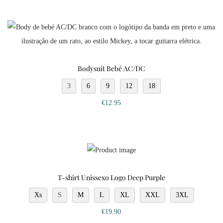
Bodysuit Bebé AC/DC
3
6
9
12
18
€
12.95
T-shirt Unissexo Logo Deep Purple
Xs
S
M
L
XL
XXL
3XL
€
19.90