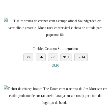
T-shirt Criança Soundgarden
3/4
5/6
7/8
9/11
12/14
€
9.95