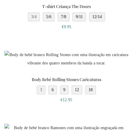
T-shirt Criança The Doors
3/4
5/6
7/8
9/11
12/14
€
9.95
Body Bebé Rolling Stones Caricaturas
3
6
9
12
18
€
12.95