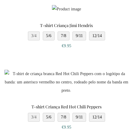
T-shirt Criança Jimi Hendrix
3/4
5/6
7/8
9/11
12/14
€
9.95
T-shirt Criança Red Hot Chili Peppers
3/4
5/6
7/8
9/11
12/14
€
9.95