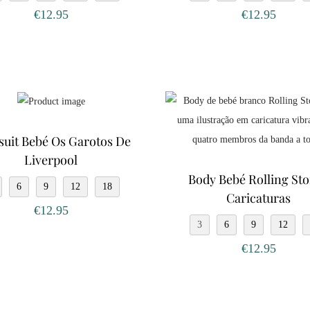
€
12.95
€
12.95
suit Bebé Os Garotos De
Liverpool
Body Bebé Rolling St
6
9
12
18
Caricaturas
€
12.95
3
6
9
12
€
12.95