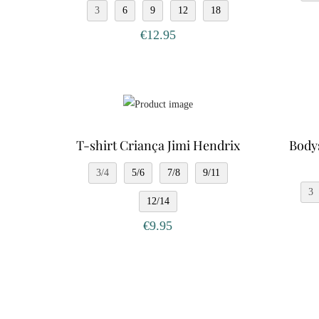
3
6
9
12
18
€
12.95
T-shirt Criança Jimi Hendrix
Body
3/4
5/6
7/8
9/11
3
12/14
€
9.95