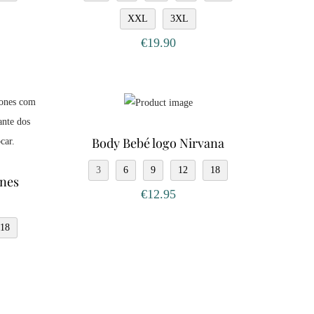
XXL
3XL
€
19.90
Body Bebé logo Nirvana
3
6
9
12
18
ones
€
12.95
18