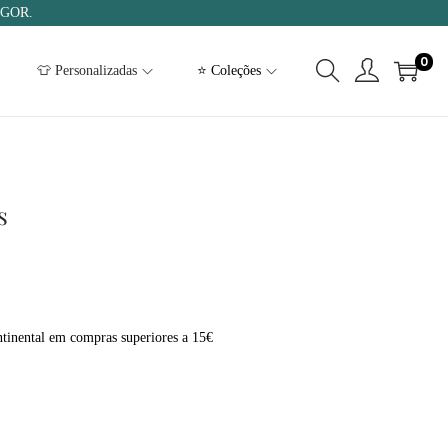
IGOR.
0
👕 Personalizadas
⭐ Coleções
s
tinental em compras superiores a 15€