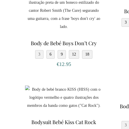
Bo
3
Body de Bebé Boys Don’t Cry
3
6
9
12
18
€
12.95
Bod
Bodysuit Bebé Kiss Cat Rock
3