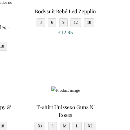
Bodysuit Bebé Led Zepplin
3
6
9
12
18
les –
€
12.95
18
opy &
T-shirt Unissexo Guns N’
Roses
18
Xs
S
M
L
XL