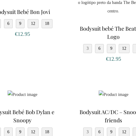
s
dysuit Bebé Bon Jovi
6
9
12
18
Bodysuit bebé The Beat
€
12.95
Logo
3
6
9
12
€
12.95
ysuit Bebé Bob Dylan e
Bodysuit AC/DC – Sno
Snoopy
friends
6
9
12
18
3
6
9
12