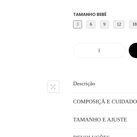
TAMANHO BEBÉ
3
6
9
12
18
Q
u
a
n
Descrição
t
i
COMPOSIÇÃ E CUIDADO
d
a
TAMANHO E AJUSTE
d
e