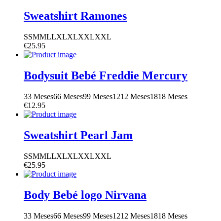
Sweatshirt Ramones
S
S
M
M
L
L
XL
XL
XXL
XXL
€
25.95
Bodysuit Bebé Freddie Mercury
3
3 Meses
6
6 Meses
9
9 Meses
12
12 Meses
18
18 Meses
€
12.95
Sweatshirt Pearl Jam
S
S
M
M
L
L
XL
XL
XXL
XXL
€
25.95
Body Bebé logo Nirvana
3
3 Meses
6
6 Meses
9
9 Meses
12
12 Meses
18
18 Meses