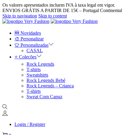
Os valores apresentados incluem IVA à taxa legal em vigor.
ENVIOS GRÁTIS A PARTIR DE 15€ – Portugal Continental
Skip to navigation
Skip to content
🆕 Novidades
🎨 Personalizar
👕 Personalizadas
CASAL
⭐ Coleções
Rock Legends
T-shirts
Sweatshirts
Rock Legends Bebé
Rock Legends – Criança
T-shirts
Sweat Com Capuz
Login / Register