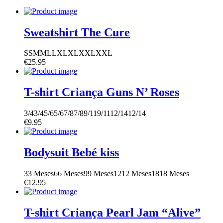
Sweatshirt The Cure
S
S
M
M
L
L
XL
XL
XXL
XXL
€
25.95
T-shirt Criança Guns N’ Roses
3/4
3/4
5/6
5/6
7/8
7/8
9/11
9/11
12/14
12/14
€
9.95
Bodysuit Bebé kiss
3
3 Meses
6
6 Meses
9
9 Meses
12
12 Meses
18
18 Meses
€
12.95
T-shirt Criança Pearl Jam “Alive”