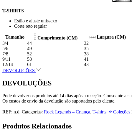
T-SHIRTS
Estilo e ajuste unissexo
Corte reto regular
Tamanho
Largura (CM)
Comprimento (CM)
3/4
44
32
5/6
49
35
7/8
52
38
9/11
58
41
12/14
61
43
DEVOLUÇÕES
DEVOLUÇÕES
Pode devolver os produtos até 14 dias após a receção. Consoante a s
Os custos de envio da devolução são suportados pelo cliente.
REF:
n.d.
Categorias:
Rock Legends – Criança
,
T-shirts
,
⭐ Coleções
Produtos Relacionados