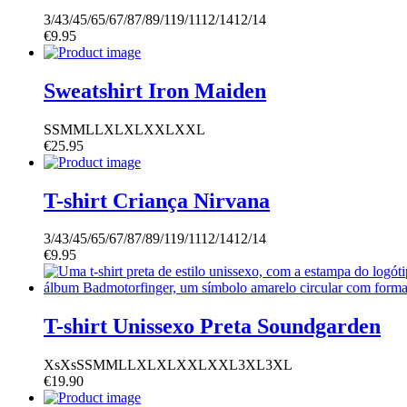
3/4
3/4
5/6
5/6
7/8
7/8
9/11
9/11
12/14
12/14
€
9.95
Sweatshirt Iron Maiden
S
S
M
M
L
L
XL
XL
XXL
XXL
€
25.95
T-shirt Criança Nirvana
3/4
3/4
5/6
5/6
7/8
7/8
9/11
9/11
12/14
12/14
€
9.95
T-shirt Unissexo Preta Soundgarden
Xs
Xs
S
S
M
M
L
L
XL
XL
XXL
XXL
3XL
3XL
€
19.90