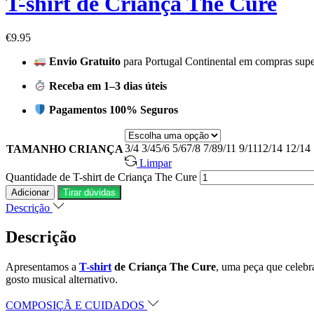
T-shirt de Criança The Cure
€
9.95
Envio Gratuito
para Portugal Continental em compras supe
Receba em 1–3 dias úteis
Pagamentos 100% Seguros
3/4
3/4
5/6
5/6
7/8
7/8
9/11
9/11
12/14
12/14
TAMANHO CRIANÇA
Limpar
Quantidade de T-shirt de Criança The Cure
Adicionar
Tirar dúvidas
Descrição
Descrição
Apresentamos a
T-shirt
de Criança The Cure
, uma peça que celebr
gosto musical alternativo.
COMPOSIÇÃ E CUIDADOS