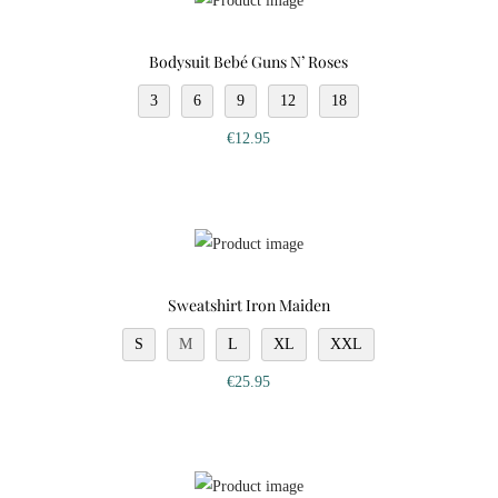
Bodysuit Bebé Guns N’ Roses
3
6
9
12
18
€
12.95
Sweatshirt Iron Maiden
S
M
L
XL
XXL
€
25.95