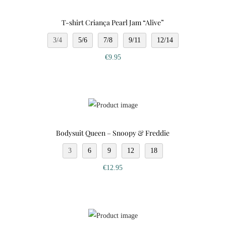
T-shirt Criança Pearl Jam “Alive”
3/4
5/6
7/8
9/11
12/14
€
9.95
Bodysuit Queen – Snoopy & Freddie
3
6
9
12
18
€
12.95