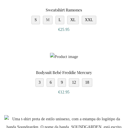
Sweatshirt Ramones
S
M
L
XL
XXL
€
25.95
Bodysuit Bebé Freddie Mercury
3
6
9
12
18
€
12.95