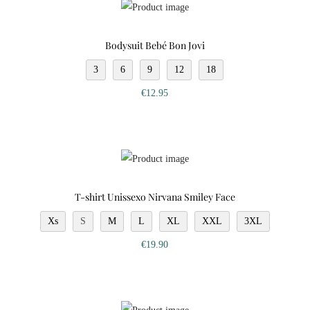
Bodysuit Bebé Bon Jovi
3
6
9
12
18
€
12.95
T-shirt Unissexo Nirvana Smiley Face
Xs
S
M
L
XL
XXL
3XL
€
19.90