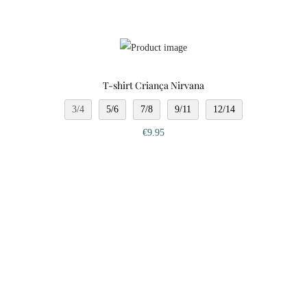
T-shirt Criança Nirvana
3/4
5/6
7/8
9/11
12/14
€
9.95