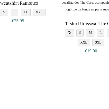
Sweatshirt Ramones
M
L
XL
XXL
€
25.95
T-shirt Unissexo The 
Xs
S
M
L
XXL
3XL
€
19.90