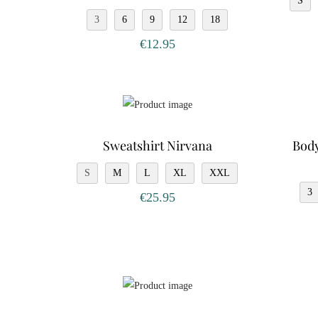
S
3
6
9
12
18
€
12.95
Sweatshirt Nirvana
Body
S
M
L
XL
XXL
3
€
25.95