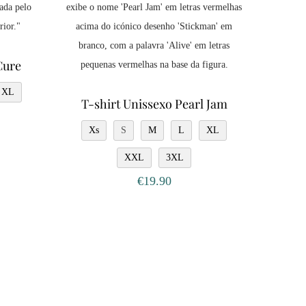
Cure
XL
T-shirt Unissexo Pearl Jam
Xs
S
M
L
XL
XXL
3XL
€
19.90