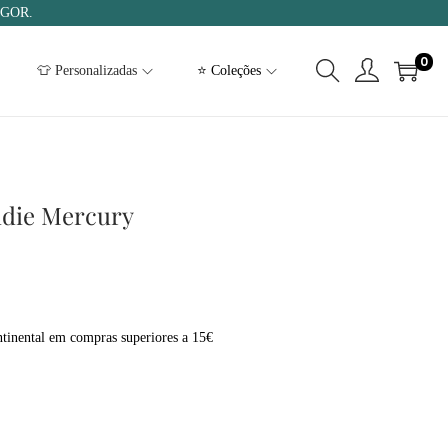
IGOR.
0
👕 Personalizadas
⭐ Coleções
ddie Mercury
tinental em compras superiores a 15€