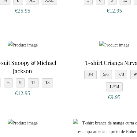
M
L
XL
XXL
3
6
9
12
€
25.95
€
12.95
suit Snoopy & Michael
T-shirt Criança Nirv
Jackson
3/4
5/6
7/8
9
6
9
12
18
12/14
€
12.95
€
9.95