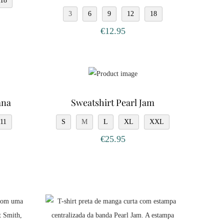
18
3
6
9
12
18
€
12.95
ana
Sweatshirt Pearl Jam
/11
S
M
L
XL
XXL
€
25.95