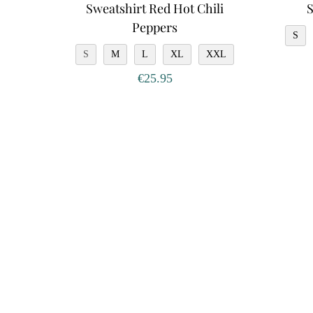
Sweatshirt Red Hot Chili
Peppers
S
S
M
L
XL
XXL
€
25.95